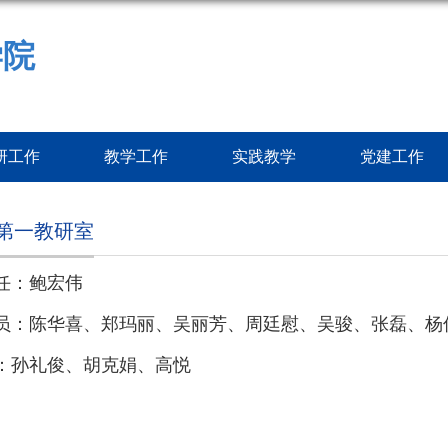
学院
研工作
教学工作
实践教学
党建工作
第一教研室
任：鲍宏伟
员：陈华喜、郑玛丽、吴丽芳、周廷慰、吴骏、张磊、杨
：孙礼俊、胡克娟、高悦