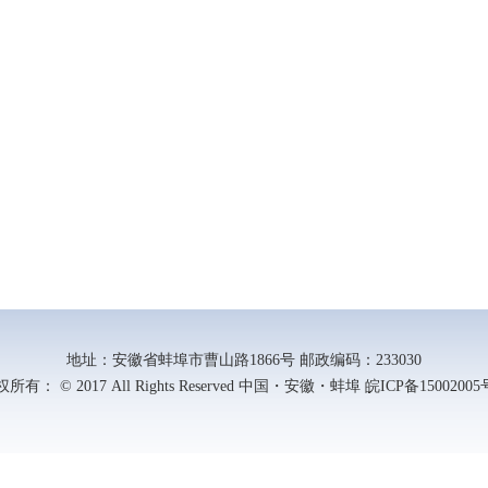
地址：安徽省蚌埠市曹山路1866号 邮政编码：233030
所有： © 2017 All Rights Reserved 中国・安徽・蚌埠 皖ICP备15002005